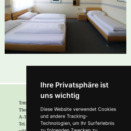
Ihre Privatsphäre ist
uns wichtig
Tritsch &Tratsch mit der Pension Schlafgut |
Diese Website verwendet Cookies
Thomas Macho
und andere Tracking-
A-3100 St. Pölten, Mariazeller Str. 83
Technologien, um Ihr Surferlebnis
Tel.
+43 2742 77 252
| E-Mail:
zu folgenden Zwecken zu
schlaf@schlafgut.at